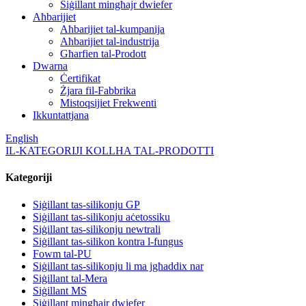
Siġillant mingħajr dwiefer
Aħbarijiet
Aħbarijiet tal-kumpanija
Aħbarijiet tal-industrija
Għarfien tal-Prodott
Dwarna
Ċertifikat
Żjara fil-Fabbrika
Mistoqsijiet Frekwenti
Ikkuntattjana
English
IL-KATEGORIJI KOLLHA TAL-PRODOTTI
Kategoriji
Siġillant tas-silikonju GP
Siġillant tas-silikonju aċetossiku
Siġillant tas-silikonju newtrali
Siġillant tas-silikon kontra l-fungus
Fowm tal-PU
Siġillant tas-silikonju li ma jgħaddix nar
Siġillant tal-Mera
Siġillant MS
Siġillant mingħajr dwiefer