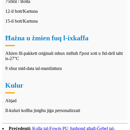
750ml / Botta
12-il bott/Kartuna
15-il bott/Kartuna
Ħażna u żmien fuq l-ixkaffa
Aħżen fil-pakkett oriġinali mhux miftuħ f'post xott u fid-dell taħt
is-27°C
9 xhur mid-data tal-manifattura
Kulur
Abjad
Il-kuluri kollha jistgħu jiġu personalizzati
Preċedenti:
Kolla tal-Fowm PU Junbond għall-Ġebel tal-