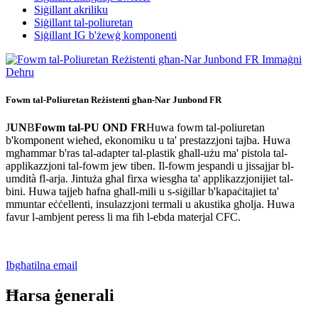
Siġillant akriliku
Siġillant tal-poliuretan
Siġillant IG b'żewġ komponenti
Fowm tal-Poliuretan Reżistenti għan-Nar Junbond FR
J
UN
B
Fowm tal-PU OND FR
Huwa fowm tal-poliuretan
b'komponent wieħed, ekonomiku u ta' prestazzjoni tajba. Huwa
mgħammar b'ras tal-adapter tal-plastik għall-użu ma' pistola tal-
applikazzjoni tal-fowm jew tiben. Il-fowm jespandi u jissajjar bl-
umdità fl-arja. Jintuża għal firxa wiesgħa ta' applikazzjonijiet tal-
bini. Huwa tajjeb ħafna għall-mili u s-siġillar b'kapaċitajiet ta'
mmuntar eċċellenti, insulazzjoni termali u akustika għolja. Huwa
favur l-ambjent peress li ma fih l-ebda materjal CFC.
Ibgħatilna email
Ħarsa ġenerali