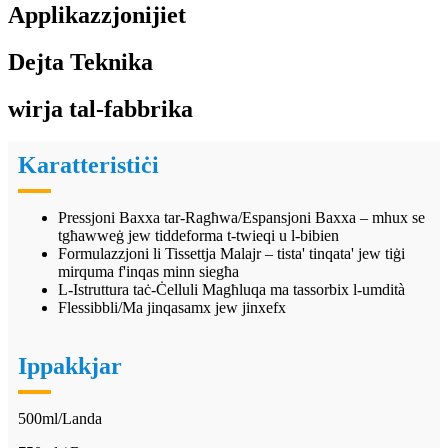
Applikazzjonijiet
Dejta Teknika
wirja tal-fabbrika
Karatteristiċi
Pressjoni Baxxa tar-Ragħwa/Espansjoni Baxxa – mhux se
tgħawweġ jew tiddeforma t-twieqi u l-bibien
Formulazzjoni li Tissettja Malajr – tista' tinqata' jew tiġi
mirquma f'inqas minn siegħa
L-Istruttura taċ-Ċelluli Magħluqa ma tassorbix l-umdità
Flessibbli/Ma jinqasamx jew jinxefx
Ippakkjar
500ml/Landa