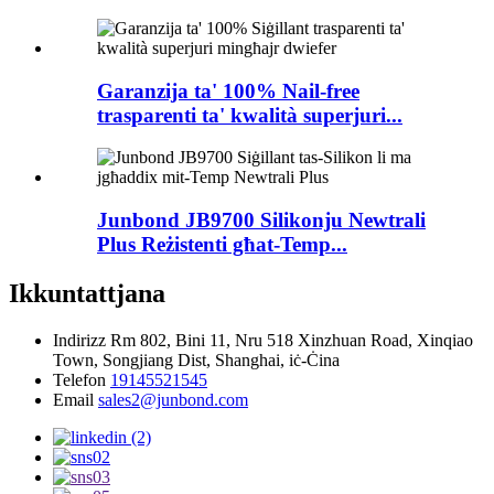
Garanzija ta' 100% Nail-free
trasparenti ta' kwalità superjuri...
Junbond JB9700 Silikonju Newtrali
Plus Reżistenti għat-Temp...
Ikkuntattjana
Indirizz
Rm 802, Bini 11, Nru 518 Xinzhuan Road, Xinqiao
Town, Songjiang Dist, Shanghai, iċ-Ċina
Telefon
19145521545
Email
sales2@junbond.com