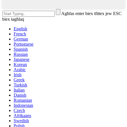
Agħfas enter biex tfittex jew ESC
biex tagħlaq
English
French
German
Portuguese
Spanish
Russian
Japanese
Korean
Arabic
Irish
Greek
Turkish
Italian
Danish
Romanian
Indonesian
Czech
Afrikaans
Swedish
Polish