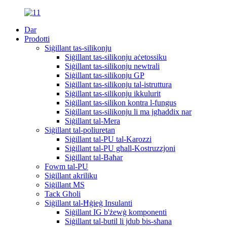
Dar
Prodotti
Siġillant tas-silikonju
Siġillant tas-silikonju aċetossiku
Siġillant tas-silikonju newtrali
Siġillant tas-silikonju GP
Siġillant tas-silikonju tal-istruttura
Siġillant tas-silikonju ikkulurit
Siġillant tas-silikon kontra l-fungus
Siġillant tas-silikonju li ma jgħaddix nar
Siġillant tal-Mera
Siġillant tal-poliuretan
Siġillant tal-PU tal-Karozzi
Siġillant tal-PU għall-Kostruzzjoni
Siġillant tal-Baħar
Fowm tal-PU
Siġillant akriliku
Siġillant MS
Tack Għoli
Siġillant tal-Ħġieġ Insulanti
Siġillant IG b'żewġ komponenti
Siġillant tal-butil li jdub bis-sħana