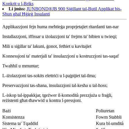
Konkrit u l-Briks
Li jmiss:
JUNBOND®JB 900 Siġillant tal-Butil Applikat bis-
Sħun għal Ħġieġ Insulanti
Applikazzjoni fejn huma meħtieġa proprjetajiet ritardanti tan-nar
Installazzjoni, iffissar u iżolazzjoni ta' frejms ta' bibien u twieqi;
Mili u siġillar ta' lakuni, ġonot, fetħiet u kavitajiet
Konnessjoni ta' materjali ta' insulazzjoni u kostruzzjoni tas-saqaf
Twaħħil u mmuntar;
L-iżolazzjoni tas-sokits elettriċi u l-pajpijiet tal-ilma;
Preservazzjoni tas-sħana, insulazzjoni tal-kesħa u tal-ħoss;
L-iskop tal-ippakkjar, tgeżwer il-komodità prezzjuża u fraġli,
reżistenti għat-tħawwid u kontra l-pressjoni.
Bażi
Poliuretan
Konsistenza
Fowm Stabbli
Sistema ta' Tqaddid
Kura bl-umdità