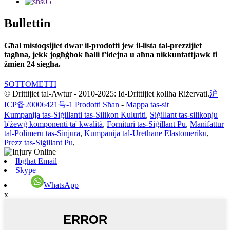
Bullettin
Għal mistoqsijiet dwar il-prodotti jew il-lista tal-prezzijiet
tagħna, jekk jogħġbok ħalli f'idejna u aħna nikkuntattjawk fi
żmien 24 siegħa.
SOTTOMETTI
© Drittijiet tal-Awtur - 2010-2025: Id-Drittijiet kollha Riżervati.
沪
ICP备20006421号-1
Prodotti Sħan
-
Mappa tas-sit
Kumpanija tas-Siġillanti tas-Silikon Kuluriti
,
Siġillant tas-silikonju
b'żewġ komponenti ta' kwalità
,
Fornituri tas-Siġillant Pu
,
Manifattur
tal-Polimeru tas-Sinjura
,
Kumpanija tal-Urethane Elastomeriku
,
Prezz tas-Siġillant Pu
,
Ibgħat Email
Skype
WhatsApp
x