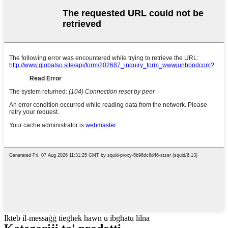
Ikteb il-messaġġ tiegħek hawn u ibgħatu lilna