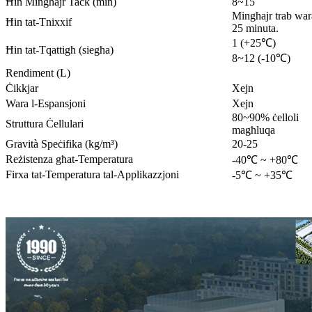
Ħin Mingħajr Tack (min)
8~15
Mingħajr trab war
Ħin tat-Tnixxif
25 minuta.
1 (+25℃)
Ħin tat-Tqattigħ (siegħa)
8~12 (-10℃)
Rendiment (L)
Ċikkjar
Xejn
Wara l-Espansjoni
Xejn
80~90% ċelloli
Struttura Ċellulari
magħluqa
Gravità Speċifika (kg/m³)
20-25
Reżistenza għat-Temperatura
-40℃ ~ +80℃
Firxa tat-Temperatura tal-Applikazzjoni
-5℃ ~ +35℃