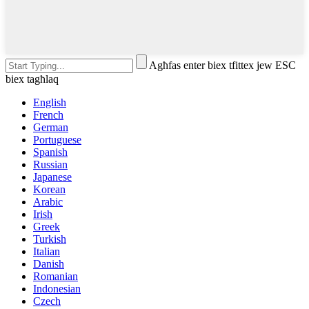
Agħfas enter biex tfittex jew ESC
biex tagħlaq
English
French
German
Portuguese
Spanish
Russian
Japanese
Korean
Arabic
Irish
Greek
Turkish
Italian
Danish
Romanian
Indonesian
Czech