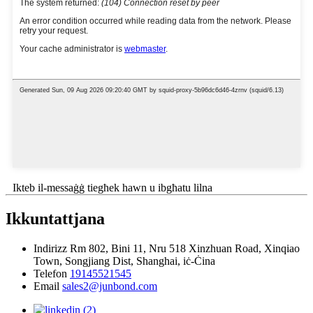
Ikteb il-messaġġ tiegħek hawn u ibgħatu lilna
Ikkuntattjana
Indirizz
Rm 802, Bini 11, Nru 518 Xinzhuan Road, Xinqiao
Town, Songjiang Dist, Shanghai, iċ-Ċina
Telefon
19145521545
Email
sales2@junbond.com