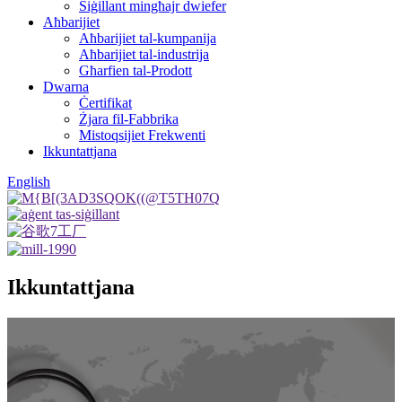
Siġillant mingħajr dwiefer
Aħbarijiet
Aħbarijiet tal-kumpanija
Aħbarijiet tal-industrija
Għarfien tal-Prodott
Dwarna
Ċertifikat
Żjara fil-Fabbrika
Mistoqsijiet Frekwenti
Ikkuntattjana
English
Ikkuntattjana