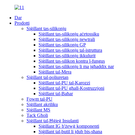
Dar
Prodotti
Siġillant tas-silikonju
Siġillant tas-silikonju aċetossiku
Siġillant tas-silikonju newtrali
Siġillant tas-silikonju GP
Siġillant tas-silikonju tal-istruttura
Siġillant tas-silikonju ikkulurit
Siġillant tas-silikon kontra l-fungus
Siġillant tas-silikonju li ma jgħaddix nar
Siġillant tal-Mera
Siġillant tal-poliuretan
Siġillant tal-PU tal-Karozzi
Siġillant tal-PU għall-Kostruzzjoni
Siġillant tal-Baħar
Fowm tal-PU
Siġillant akriliku
Siġillant MS
Tack Għoli
Siġillant tal-Ħġieġ Insulanti
Siġillant IG b'żewġ komponenti
Siġillant tal-butil li jdub bis-sħana