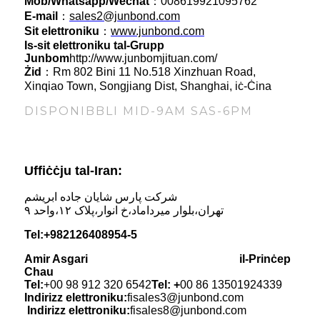
Mob/Whatsapp/Wechat
：008619921095762
E-mail
：
sales2@junbond.com
Sit elettroniku
：
www.junbond.com
Is-sit elettroniku tal-Grupp
Junbom
http://www.junbomjituan.com/
Żid
：Rm 802 Bini 11 No.518 Xinzhuan Road,
Xinqiao Town, Songjiang Dist, Shanghai, iċ-Ċina
DISPONIBBLI MID-9AM SAS-6PM
Uffiċċju tal-Iran:
‎شرکت پارس شایان جاده ابریشم
‎تهران،بلوار میرداماد،خ انوار،پلاک ۱۲،واحد ۹
Tel:
+982126408954-5
Amir Asgari
il-Prinċep
Chau
Tel:
+
00 98 912 320 6542
Tel:
+
00 86 13501924339
Indirizz elettroniku:
fisales3@junbond.com
Indirizz elettroniku:
fisales8@junbond.com