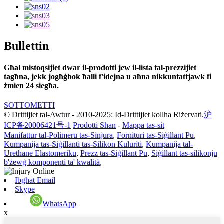
Bullettin
Għal mistoqsijiet dwar il-prodotti jew il-lista tal-prezzijiet
tagħna, jekk jogħġbok ħalli f'idejna u aħna nikkuntattjawk fi
żmien 24 siegħa.
SOTTOMETTI
© Drittijiet tal-Awtur - 2010-2025: Id-Drittijiet kollha Riżervati.
沪
ICP备20006421号-1
Prodotti Sħan
-
Mappa tas-sit
Manifattur tal-Polimeru tas-Sinjura
,
Fornituri tas-Siġillant Pu
,
Kumpanija tas-Siġillanti tas-Silikon Kuluriti
,
Kumpanija tal-
Urethane Elastomeriku
,
Prezz tas-Siġillant Pu
,
Siġillant tas-silikonju
b'żewġ komponenti ta' kwalità
,
Ibgħat Email
Skype
WhatsApp
x