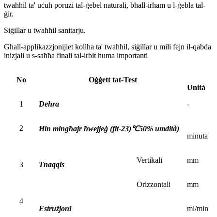
twaħħil ta' uċuħ porużi tal-ġebel naturali, bħall-irħam u l-ġebla tal-
ġir.
Siġillar u twaħħil sanitarju.
Għall-applikazzjonijiet kollha ta' twaħħil, siġillar u mili fejn il-qabda
inizjali u s-saħħa finali tal-irbit huma importanti
No
Oġġett tat-Test
Unità
1
Dehra
-
2
Ħin mingħajr ħwejjeġ (fit-23)
℃
50% umdità)
minuta
Vertikali
mm
3
Tnaqqis
Orizzontali
mm
4
Estrużjoni
ml/min