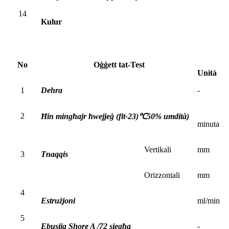
14
Kulur
No
Oġġett tat-Test
Unità
1
Dehra
-
2
Ħin mingħajr ħwejjeġ (fit-23)
℃
50% umdità)
minuta
Vertikali
mm
3
Tnaqqis
Orizzontali
mm
4
Estrużjoni
ml/min
5
Ebusija Shore A /72 siegħa
-