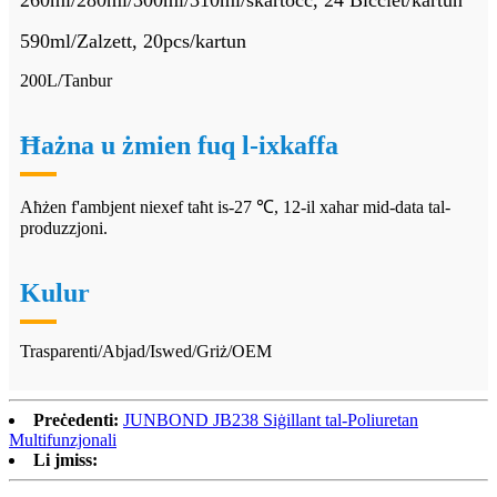
260ml/280ml/300ml/310ml/skartoċċ, 24 Biċċiet/kartun
590ml/Zalzett, 20pcs/kartun
200L/Tanbur
Ħażna u żmien fuq l-ixkaffa
Aħżen f'ambjent niexef taħt is-27 ℃, 12-il xahar mid-data tal-
produzzjoni.
Kulur
Trasparenti/Abjad/Iswed/Griż/OEM
Preċedenti:
JUNBOND JB238 Siġillant tal-Poliuretan
Multifunzjonali
Li jmiss: