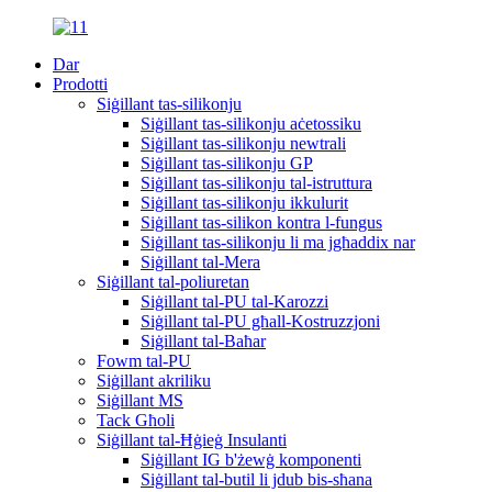
Dar
Prodotti
Siġillant tas-silikonju
Siġillant tas-silikonju aċetossiku
Siġillant tas-silikonju newtrali
Siġillant tas-silikonju GP
Siġillant tas-silikonju tal-istruttura
Siġillant tas-silikonju ikkulurit
Siġillant tas-silikon kontra l-fungus
Siġillant tas-silikonju li ma jgħaddix nar
Siġillant tal-Mera
Siġillant tal-poliuretan
Siġillant tal-PU tal-Karozzi
Siġillant tal-PU għall-Kostruzzjoni
Siġillant tal-Baħar
Fowm tal-PU
Siġillant akriliku
Siġillant MS
Tack Għoli
Siġillant tal-Ħġieġ Insulanti
Siġillant IG b'żewġ komponenti
Siġillant tal-butil li jdub bis-sħana