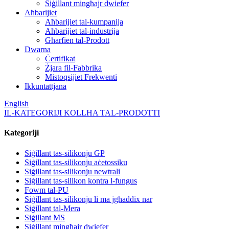
Siġillant mingħajr dwiefer
Aħbarijiet
Aħbarijiet tal-kumpanija
Aħbarijiet tal-industrija
Għarfien tal-Prodott
Dwarna
Ċertifikat
Żjara fil-Fabbrika
Mistoqsijiet Frekwenti
Ikkuntattjana
English
IL-KATEGORIJI KOLLHA TAL-PRODOTTI
Kategoriji
Siġillant tas-silikonju GP
Siġillant tas-silikonju aċetossiku
Siġillant tas-silikonju newtrali
Siġillant tas-silikon kontra l-fungus
Fowm tal-PU
Siġillant tas-silikonju li ma jgħaddix nar
Siġillant tal-Mera
Siġillant MS
Siġillant mingħajr dwiefer