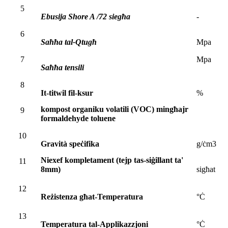
5
Ebusija Shore A /72 siegħa
-
6
Saħħa tal-Qtugħ
Mpa
7
Mpa
Saħħa tensili
8
It-titwil fil-ksur
%
kompost organiku volatili (VOC) mingħajr
9
formaldehyde toluene
10
Gravità speċifika
g/ċm3
Niexef kompletament (tejp tas-siġillant ta'
11
8mm)
sigħat
12
Reżistenza għat-Temperatura
°Ċ
13
Temperatura tal-Applikazzjoni
°Ċ