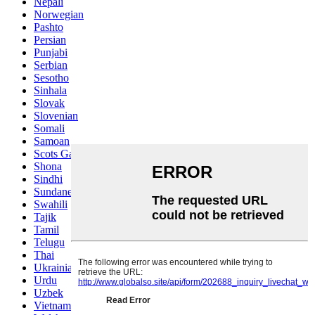
Nepali
Norwegian
Pashto
Persian
Punjabi
Serbian
Sesotho
Sinhala
Slovak
Slovenian
Somali
Samoan
Scots Gaelic
Shona
Sindhi
Sundanese
Swahili
Tajik
Tamil
Telugu
Thai
Ukrainian
Urdu
Uzbek
Vietnamese