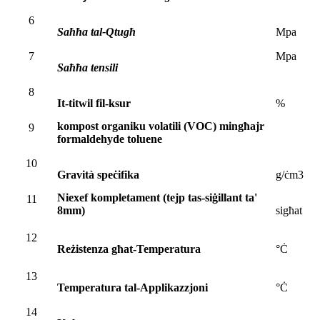
6
Saħħa tal-Qtugħ
Mpa
7
Mpa
Saħħa tensili
8
It-titwil fil-ksur
%
kompost organiku volatili (VOC) mingħajr
9
formaldehyde toluene
10
Gravità speċifika
g/ċm3
Niexef kompletament (tejp tas-siġillant ta'
11
8mm)
sigħat
12
Reżistenza għat-Temperatura
°Ċ
13
Temperatura tal-Applikazzjoni
°Ċ
14