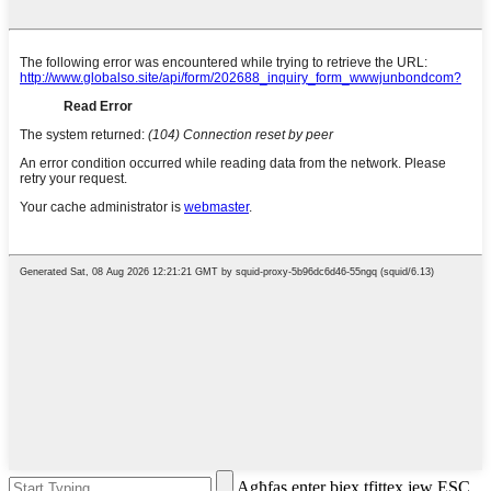
Agħfas enter biex tfittex jew ESC