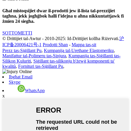
Għal mistoqsijiet dwar il-prodotti jew il-lista tal-prezzijiet
tagħna, jekk jogħġbok ħalli f'idejna u aħna nikkuntattjawk fi
żmien 24 siegħa.
SOTTOMETTI
© Drittijiet tal-Awtur - 2010-2025: Id-Drittijiet kollha Riżervati.
沪
ICP备20006421号-1
Prodotti Sħan
-
Mappa tas-sit
Prezz tas-Siġillant Pu
,
Kumpanija tal-Urethane Elastomeriku
,
Manifattur tal-Polimeru tas-Sinjura
,
Kumpanija tas-Siġillanti tas-
Silikon Kuluriti
,
Siġillant tas-silikonju b'żewġ komponenti ta'
kwalità
,
Fornituri tas-Siġillant Pu
,
Ibgħat Email
Skype
WhatsApp
x