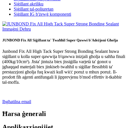
Siġillant akriliku
Siġillant tal-poliuretan
Siġillant IG b'żewġ komponenti
JUNBOND Fix All Siġillant ta' Twaħħil Super Qawwi b'Adeżjoni Għolja
Junbond Fix All High Tack Super Strong Bonding Sealant huwa
siġillant u kolla super qawwija b'qawwa inizjali għolja u saħħa finali
(400kg/10cm²). Jista' jintuża biex jissiġilla varjetà ta' ġonot u
jgħaqqad materjali biex jinkiseb twaħħil u siġillar flessibbli ta'
prestazzjoni għolja fuq kważi kull wiċċ poruż u mhux poruż. Il-
prodott fih aġenti antifungali li jipprevjenu b'mod effettiv it-tkabbir
tal-moffa.
Ibgħatilna email
Ħarsa ġenerali
Applikazzjonijiet